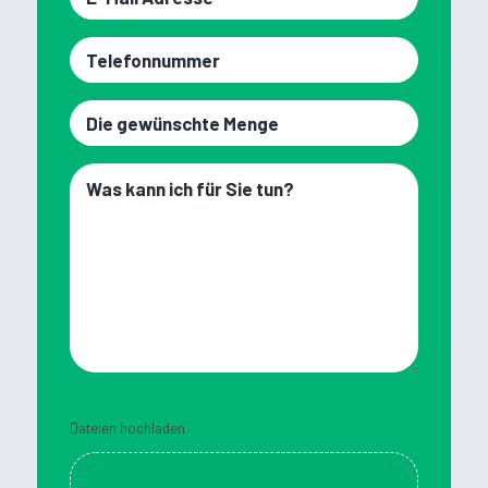
Mail
Adresse
Rufnummer
Die
gewünschte
Menge
Was
kann
ich
für
Sie
tun?
Dateien hochladen