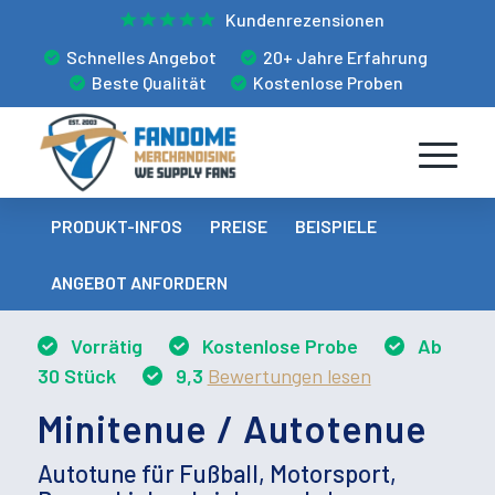
Kundenrezensionen
Schnelles Angebot
20+ Jahre Erfahrung
Beste Qualität
Kostenlose Proben
PRODUKT-INFOS
PREISE
BEISPIELE
ANGEBOT ANFORDERN
Vorrätig
Kostenlose Probe
Ab
30 Stück
9,3
Bewertungen lesen
Minitenue / Autotenue
Autotune für Fußball, Motorsport,