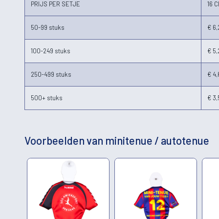
PRIJS PER SETJE
16 
50-99 stuks
€ 6,
100-249 stuks
€ 5,
250-499 stuks
€ 4,
500+ stuks
€ 3,
Voorbeelden van minitenue / autotenue