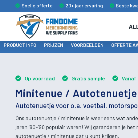
Snelle offerte
20+ jaar ervaring
Beste kwa
AL
PRODUCT INFO
PRIJZEN
VOORBEELDEN
OFFERTE A
Op voorraad
Gratis sample
Vanaf 
Minitenue / Autotenuetje
Autotenuetje voor o.a. voetbal, motorspo
Ons autotenuetje / minitenue is weer eens wat ander
jaren ’80-’90 populair waren! Wij garanderen je het
autotenuetje / minitenue dat u kunt krijgen.