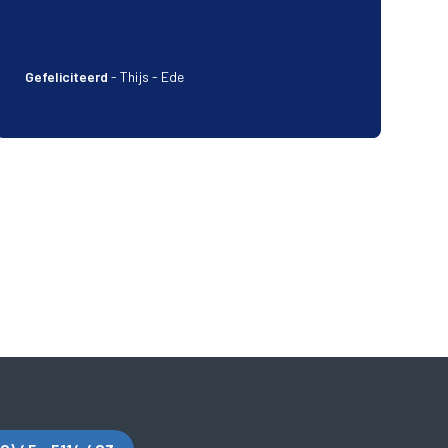
Gefeliciteerd
-
Thijs - Ede