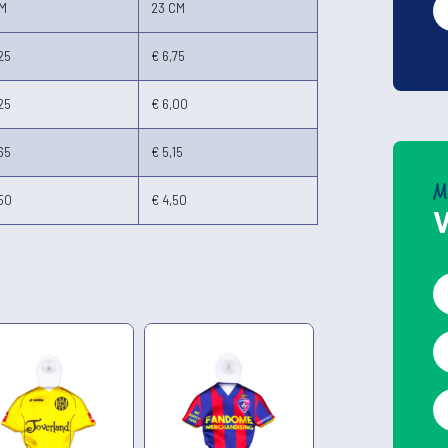
CM
23 CM
25
€ 6,75
25
€ 6,00
65
€ 5,15
M
50
€ 4,50
V
Vo
E-
ma
Ho
st