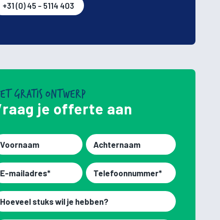
+31 (0) 45 - 5114 403
ET GRATIS ONTWERP
raag je offerte aan
ornaam*
Achternaam*
Telefoonnummer
iladres
eveel
uks