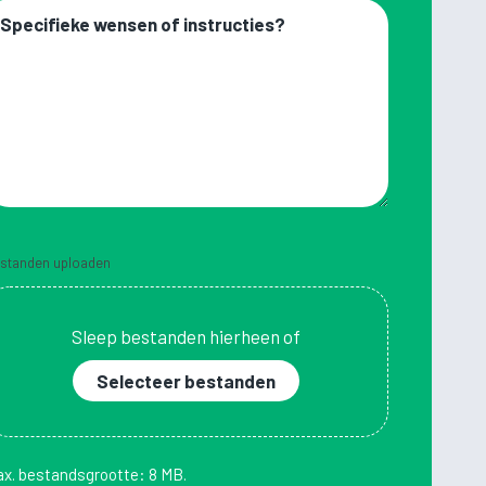
ecifieke
nsen
bben?
structies?
standen uploaden
Sleep bestanden hierheen of
Selecteer bestanden
x. bestandsgrootte: 8 MB.