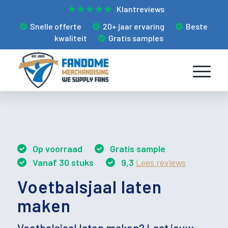
Klantreviews
Snelle offerte
20+ jaar ervaring
Beste
kwaliteit
Gratis samples
Op voorraad
Gratis sample
Vanaf 30 stuks
9,3
Lees reviews
Voetbalsjaal laten
maken