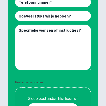
Telefoonnummer
Hoeveel
stuks
wil
Specifieke
je
wensen
hebben?
of
instructies?
Bestanden uploaden
Sleep bestanden hierheen of