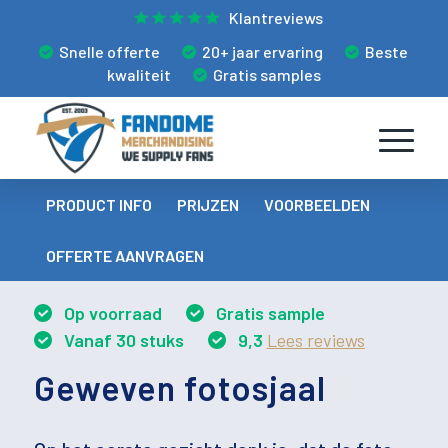
Klantreviews
Snelle offerte
20+ jaar ervaring
Beste
kwaliteit
Gratis samples
PRODUCT INFO
PRIJZEN
VOORBEELDEN
OFFERTE AANVRAGEN
Op voorraad
Gratis sample
Vanaf 30 stuks
9,3
Lees reviews
Geweven fotosjaal