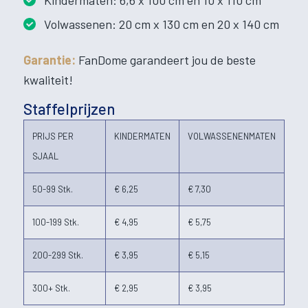
Kindermaten: 6,6 x 100 cm en 10 x 110 cm
Volwassenen: 20 cm x 130 cm en 20 x 140 cm
Garantie:
FanDome garandeert jou de beste
kwaliteit!
Staffelprijzen
PRIJS PER
KINDERMATEN
VOLWASSENENMATEN
SJAAL
50-99 Stk.
€ 6,25
€ 7,30
100-199 Stk.
€ 4,95
€ 5,75
200-299 Stk.
€ 3,95
€ 5,15
300+ Stk.
€ 2,95
€ 3,95