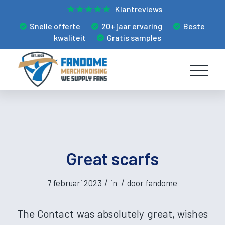
Klantreviews
Snelle offerte
20+ jaar ervaring
Beste
kwaliteit
Gratis samples
Great scarfs
/
/
7 februari 2023
in
door
fandome
The Contact was absolutely great, wishes